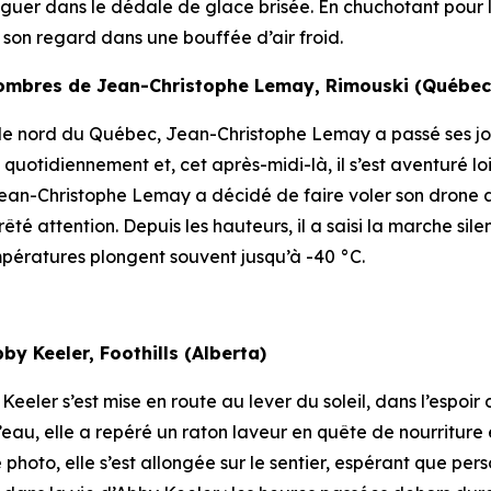
gzaguer dans le dédale de glace brisée. En chuchotant pour 
t son regard dans une bouffée d’air froid.
ombres de Jean-Christophe Lemay, Rimouski (Québec
 le nord du Québec, Jean-Christophe Lemay a passé ses jo
otidiennement et, cet après-midi-là, il s’est aventuré loi
ean-Christophe Lemay a décidé de faire voler son drone a
 prêté attention. Depuis les hauteurs, il a saisi la marche s
empératures plongent souvent jusqu’à -40 °C.
by Keeler, Foothills (Alberta)
Keeler s’est mise en route au lever du soleil, dans l’espoir
au, elle a repéré un raton laveur en quête de nourriture e
hoto, elle s’est allongée sur le sentier, espérant que per