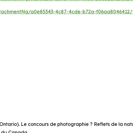
tachmentNg/a0e85343-4c87-4cde-b72a-f06aa8046412/
Ontario). Le concours de photographie ? Reflets de la natu
e du Canada.