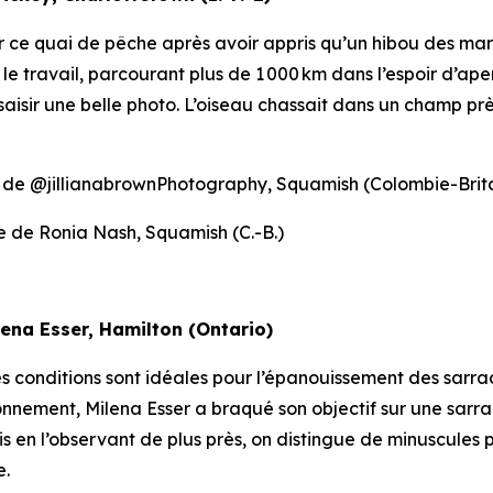
ur ce quai de pêche après avoir appris qu’un hibou des mar
le travail, parcourant plus de 1 000 km dans l’espoir d’aper
ar saisir une belle photo. L’oiseau chassait dans un champ pr
er de @jillianabrownPhotography, Squamish (Colombie-Brit
e de Ronia Nash, Squamish (C.-B.)
ilena Esser, Hamilton (Ontario)
s conditions sont idéales pour l’épanouissement des sarrac
onnement, Milena Esser a braqué son objectif sur une sarr
en l’observant de plus près, on distingue de minuscules poil
e.