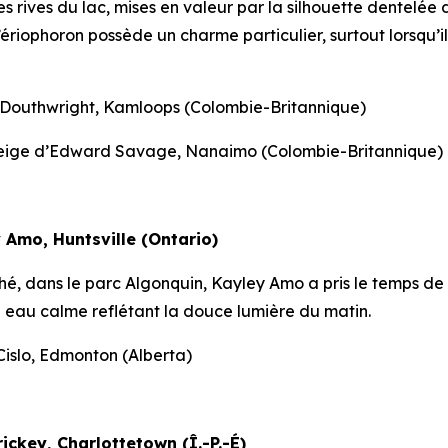
es rives du lac, mises en valeur par la silhouette dentelée
’ériophoron possède un charme particulier, surtout lorsqu’il
e Douthwright, Kamloops (Colombie-Britannique)
eige d’Edward Savage, Nanaimo (Colombie-Britannique)
 Amo, Huntsville (Ontario)
é, dans le parc Algonquin, Kayley Amo a pris le temps de sa
ne eau calme reflétant la douce lumière du matin.
islo, Edmonton (Alberta)
rickey, Charlottetown (Î.-P.-É)