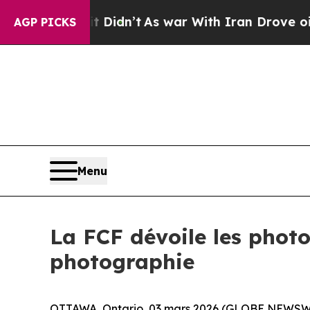
 it Didn’t
As war With Iran Drove oil Prices Hi
AGP PICKS
Menu
La FCF dévoile les phot
photographie
OTTAWA, Ontario, 03 mars 2026 (GLOBE NEWSWIRE