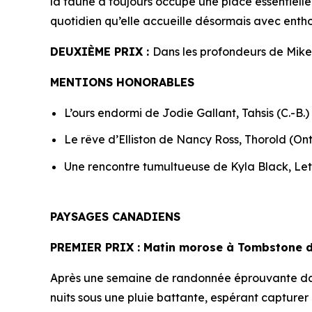
la faune a toujours occupé une place essentielle
quotidien qu’elle accueille désormais avec enth
DEUXIÈME PRIX :
Dans les profondeurs de Mik
MENTIONS HONORABLES
L’ours endormi de Jodie Gallant, Tahsis (C.-B.)
Le rêve d’Elliston de Nancy Ross, Thorold (Ont
Une rencontre tumultueuse de Kyla Black, Let
PAYSAGES CANADIENS
PREMIER PRIX
: Matin morose à Tombstone d
Après une semaine de randonnée éprouvante dans
nuits sous une pluie battante, espérant capturer 