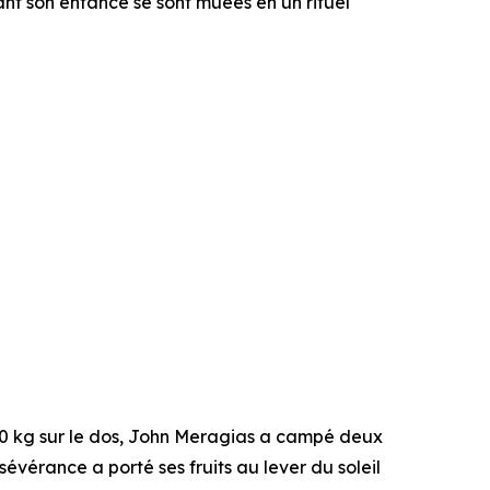
ant son enfance se sont muées en un rituel
0 kg sur le dos, John Meragias a campé deux
évérance a porté ses fruits au lever du soleil