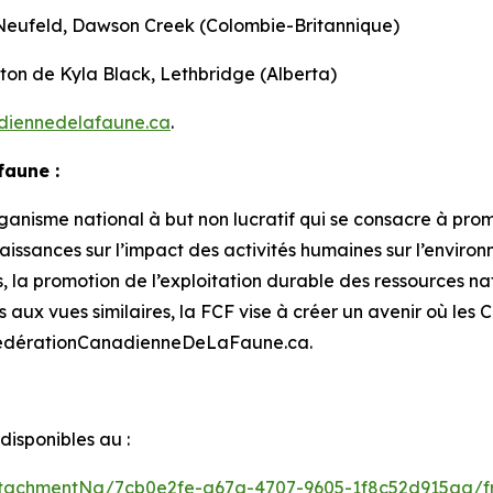
h Neufeld, Dawson Creek (Colombie-Britannique)
on de Kyla Black, Lethbridge (Alberta)
diennedelafaune.ca
.
faune :
nisme national à but non lucratif qui se consacre à promo
aissances sur l’impact des activités humaines sur l’enviro
s, la promotion de l’exploitation durable des ressources
s aux vues similaires, la FCF vise à créer un avenir où le
ez FédérationCanadienneDeLaFaune.ca.
isponibles au :
tachmentNg/7cb0e2fe-a67a-4707-9605-1f8c52d915aa/f