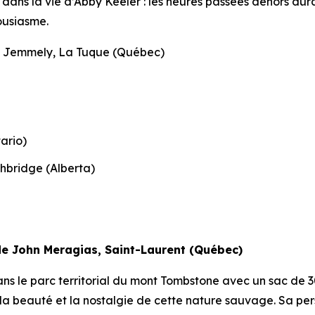
 dans la vie d’Abby Keeler : les heures passées dehors dur
ousiasme.
e Jemmely, La Tuque (Québec)
ario)
hbridge (Alberta)
e John Meragias, Saint-Laurent (Québec)
 le parc territorial du mont Tombstone avec un sac de 3
la beauté et la nostalgie de cette nature sauvage. Sa pers