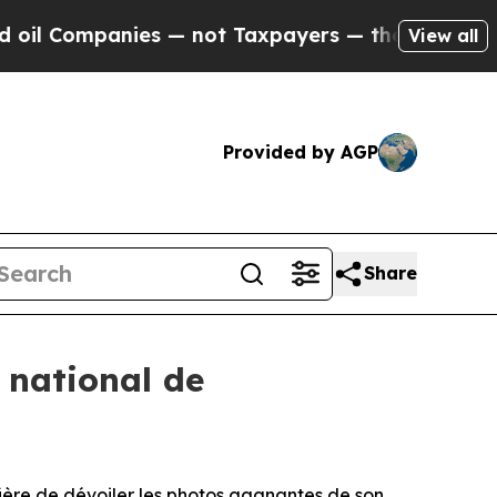
nies — not Taxpayers — the Chance to Cash in on
View all
Provided by AGP
Share
 national de
re de dévoiler les photos gagnantes de son