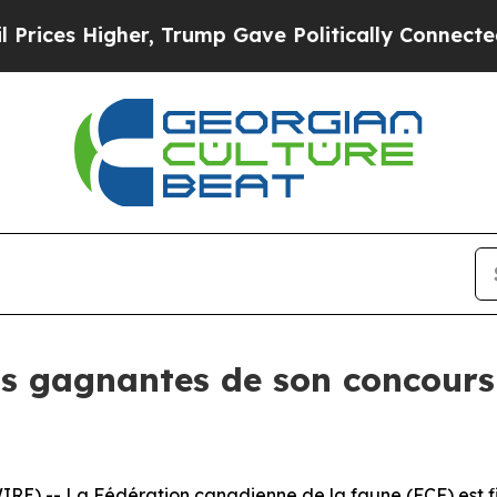
gher, Trump Gave Politically Connected oil Compa
os gagnantes de son concours
) -- La Fédération canadienne de la faune (FCF) est fiè