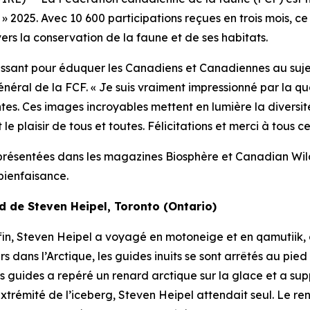
 » 2025. Avec 10 600 participations reçues en trois mois
 la conservation de la faune et de ses habitats.
ssant pour éduquer les Canadiens et Canadiennes au sujet 
éral de la FCF. « Je suis vraiment impressionné par la qua
ntes. Ces images incroyables mettent en lumière la diversi
 plaisir de tous et toutes. Félicitations et merci à tous ceu
 présentées dans les magazines
Biosphère
et
Canadian Wild
bienfaisance.
de Steven Heipel, Toronto (Ontario)
n, Steven Heipel a voyagé en motoneige et en qamutiik, da
 dans l’Arctique, les guides inuits se sont arrêtés au pie
 guides a repéré un renard arctique sur la glace et a supp
’extrémité de l’iceberg, Steven Heipel attendait seul. Le r